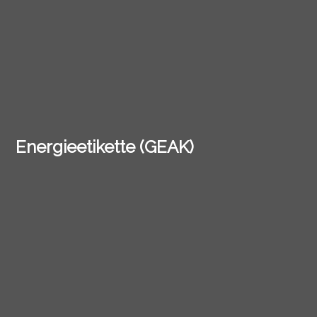
Energieetikette (GEAK)
Die Energieetikette gibt eine genaue Auskunft über
den globalen Energie-Leistungsumfang (Heizung,
warmes Wasser, Beleuchtung u.a.), wie auch der
Isolationsqualität eines Gebäudes.