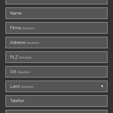
Name
Firma
fakultativ
Adresse
fakultativ
PLZ
fakultativ
Ort
fakultativ
Land
fakultativ
Telefon