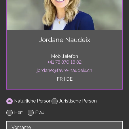
Jordane Naudeix
Mobiltelefon
+41 78 870 18 82
jordane@favre-naudeix.ch
FR
|
DE
Natürliche Person
Juristische Person
Herr
Frau
Vorname