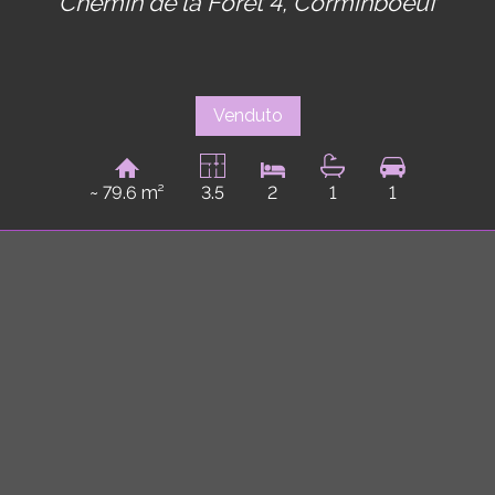
Chemin de la Forêt 4,
Corminboeuf
Venduto
~ 79.6 m²
3.5
2
1
1