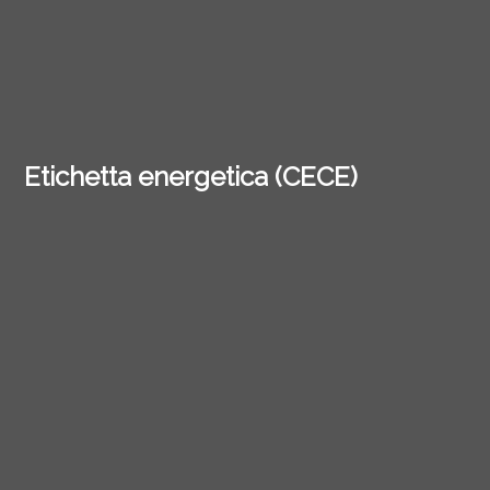
Etichetta energetica (CECE)
L’etichetta energetica risulta dalla valutazione della
prestazione energetica globale (consumo e fonte di
energia) e della prestazione dell’involucro edilizio.